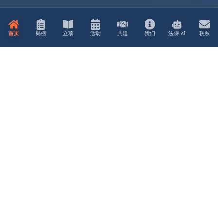
首页
揭榜
立项
活动
共建
我们
法保 AI
联系
项目揭榜
41 个合规项目虚位以待，诚邀各界专家揭榜挂帅
市场机遇